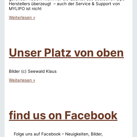
Herstellers überzeugt – auch der Service & Support von
MYLIPO ist nicht
Der
Weiterlesen »
MFG
–
Feldkirch
bekommt
neuen
Sponsor
Unser Platz von oben
–
mylipo.de,
bekannt
für
seine
Bilder (c) Seewald Klaus
qualitätiv
Unser
Weiterlesen »
hochwertigen
Platz
Akkus
von
oben
find us on Facebook
Folge uns auf Facebook – Neuigkeiten, Bilder,