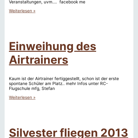
Veranstaltungen, uvm…. facebook me
find
Weiterlesen »
us
on
Facebook
Einweihung des
Airtrainers
Kaum ist der Airtrainer fertiggestellt, schon ist der erste
spontane Schüler am Platz.. mehr Infos unter RC-
Flugschule mfg, Stefan
Einweihung
Weiterlesen »
des
Airtrainers
Silvester fliegen 2013