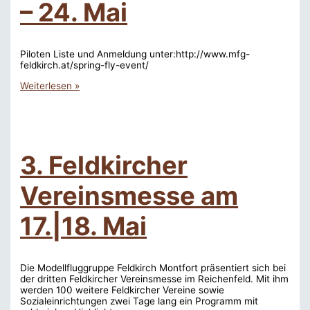
– 24. Mai
Piloten Liste und Anmeldung unter:http://www.mfg-
feldkirch.at/spring-fly-event/
SpringFly
Weiterlesen »
2014
–
Anmeldung
geöffnet
–
24.
3. Feldkircher
Mai
Vereinsmesse am
17.|18. Mai
Die Modellfluggruppe Feldkirch Montfort präsentiert sich bei
der dritten Feldkircher Vereinsmesse im Reichenfeld. Mit ihm
werden 100 weitere Feldkircher Vereine sowie
Sozialeinrichtungen zwei Tage lang ein Programm mit