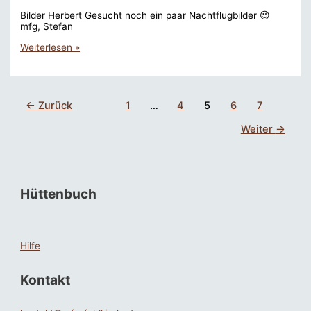
Bilder Herbert Gesucht noch ein paar Nachtflugbilder 😉
mfg, Stefan
Impressionen
Weiterlesen »
Adventfliegen
2013
←
Zurück
1
…
4
5
6
7
Weiter
→
Hüttenbuch
Hilfe
Kontakt