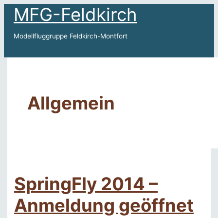
Zum
MFG-Feldkirch
Inhalt
springen
Modellfluggruppe Feldkirch-Montfort
Hauptmenü
Allgemein
SpringFly 2014 –
Anmeldung geöffnet