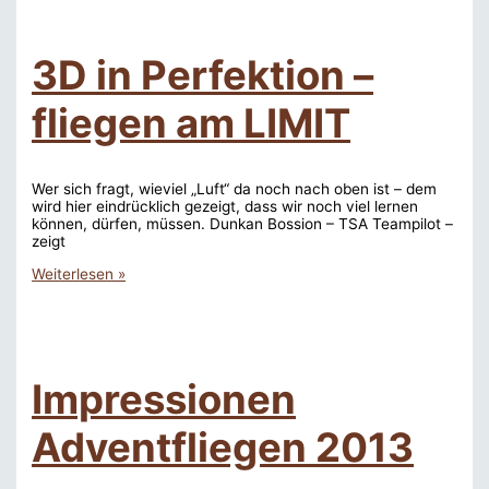
3D in Perfektion –
fliegen am LIMIT
Wer sich fragt, wieviel „Luft“ da noch nach oben ist – dem
wird hier eindrücklich gezeigt, dass wir noch viel lernen
können, dürfen, müssen. Dunkan Bossion – TSA Teampilot –
zeigt
3D
Weiterlesen »
in
Perfektion
–
fliegen
am
LIMIT
Impressionen
Adventfliegen 2013