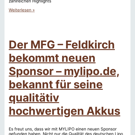
zahlreichen Highlights
3.
Weiterlesen »
Feldkircher
Vereinsmesse
am
17.|18.
Mai
Der MFG – Feldkirch
bekommt neuen
Sponsor – mylipo.de,
bekannt für seine
qualitätiv
hochwertigen Akkus
Es freut uns, dass wir mit MYLIPO einen neuen Sponsor
gefunden haben. Nicht nur die Qualität des deutschen Lipo