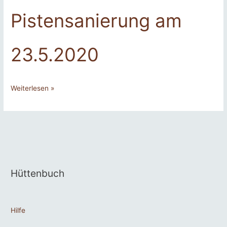
Pistensanierung am
23.5.2020
Operation
Weiterlesen »
Pistensanierung
am
23.5.2020
Hüttenbuch
Hilfe